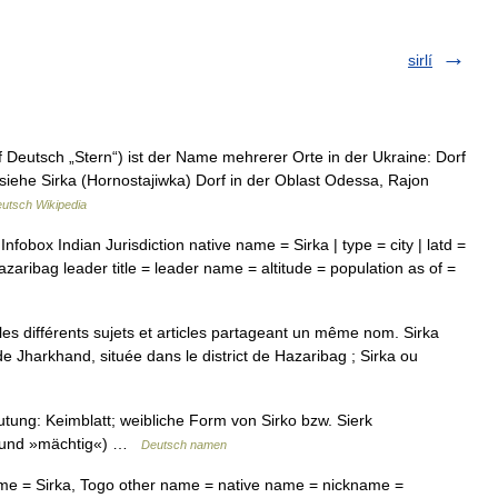
sirlí
 Deutsch „Stern“) ist der Name mehrerer Orte in der Ukraine: Dorf
siehe Sirka (Hornostajiwka) Dorf in der Oblast Odessa, Rajon
utsch Wikipedia
nfobox Indian Jurisdiction native name = Sirka | type = city | latd =
zaribag leader title = leader name = altitude = population as of =
s différents sujets et articles partageant un même nom. Sirka
 de Jharkhand, située dans le district de Hazaribag ; Sirka ou
tung: Keimblatt; weibliche Form von Sirko bzw. Sierk
 und »mächtig«) …
Deutsch namen
ame = Sirka, Togo other name = native name = nickname =