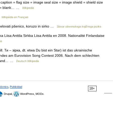
aption = flag size = image seal size = image shield = shield size
e = blank… …
Wikipedia
…
Wikipédia en Français
delovati pšenico, koruzo in sirko …
Slovar slovenskega knjižnega jezika
ka Liisa Anttila Sirkka Liisa Anttila en 2008. Nationalité Finlandaise
is
. Ти – зірка, dt. etwa Du bist ein Star) ist das ukrainische
andes am Eurovision Song Contest 2006. Nach dem schlechten
n Land… …
Deutsch Wikipedia
técnico
,
Publicidad
18+
Drupal,
WordPress, MODx.