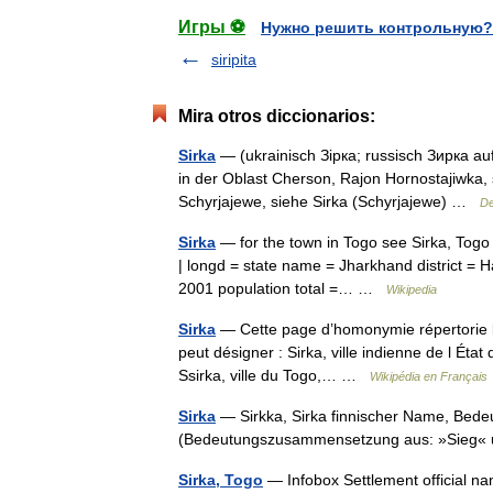
Игры ⚽
Нужно решить контрольную?
siripita
Mira otros diccionarios:
Sirka
— (ukrainisch Зірка; russisch Зирка auf
in der Oblast Cherson, Rajon Hornostajiwka, 
Schyrjajewe, siehe Sirka (Schyrjajewe) …
De
Sirka
— for the town in Togo see Sirka, Togo I
| longd = state name = Jharkhand district = Ha
2001 population total =… …
Wikipedia
Sirka
— Cette page d’homonymie répertorie le
peut désigner : Sirka, ville indienne de l État
Ssirka, ville du Togo,… …
Wikipédia en Français
Sirka
— Sirkka, Sirka finnischer Name, Bedeu
(Bedeutungszusammensetzung aus: »Sieg«
Sirka, Togo
— Infobox Settlement official n