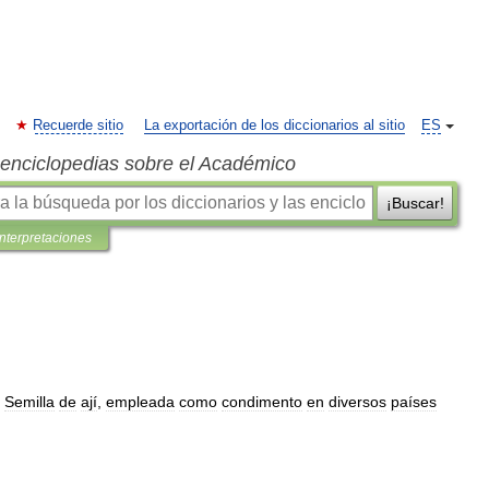
Recuerde sitio
La exportación de los diccionarios al sitio
ES
s enciclopedias sobre el Académico
¡Buscar!
interpretaciones
Semilla
de
ají
,
empleada
como
condimento
en
diversos
países