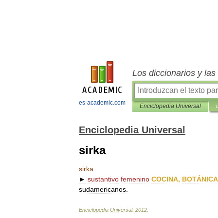
Los diccionarios y la
es-academic.com
Enciclopedia Universal
Enciclopedia Universal
sirka
sirka
►
sustantivo
femenino
COCINA
,
BOTÁNICA
sudamericanos
.
Enciclopedia
Universal
.
2012
.